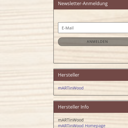
Newsletter-Anmeldung
WEITER
E-
ZUR
Mail
NEWSLETTER-
ANMELDUNG
ANMELDEN
Hersteller
mARTinWood
Hersteller Info
mARTinWood
mARTinWood Homepage