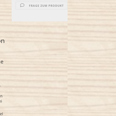
FRAGE ZUM PRODUKT
on
se
-
en
ei
el