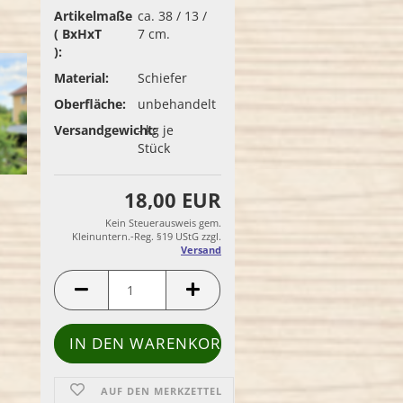
Artikelmaße
ca. 38 / 13 /
( BxHxT
7 cm.
):
Material:
Schiefer
Oberfläche:
unbehandelt
Versandgewicht:
-
kg je
Stück
18,00 EUR
Kein Steuerausweis gem.
Kleinuntern.-Reg. §19 UStG zzgl.
Versand
AUF DEN MERKZETTEL