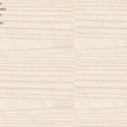
r-
beit
e.
er