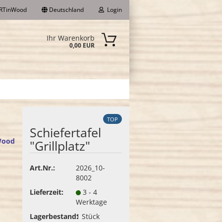
RTinWood
Deutschland
Login
Ihr Warenkorb
0,00 EUR
-Mail
asswort
TOP
Schiefertafel
Wood
"Grillplatz"
to erstellen
sswort vergessen?
Art.Nr.:
2026_10-
8002
Lieferzeit:
3 - 4
Werktage
Lagerbestand:
1
Stück