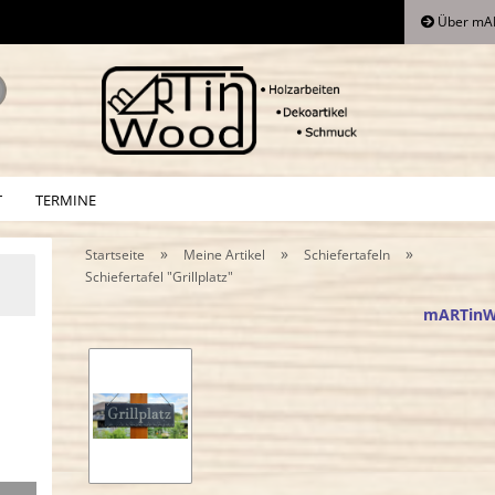
Über mA
Lieferland
Suche...
E
T
TERMINE
P
»
»
»
Startseite
Meine Artikel
Schiefertafeln
Schiefertafel "Grillplatz"
mARTin
Kon
Pa