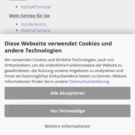
Kontaktformular
Mein Service für Sie
Kundenkonto
Rückruf-Service
Gutscheine (FAQ)
Sitemap
Diese Webseite verwendet Cookies und
andere Technologien
Rechtliches:
Wir verwenden Cookies und ähnliche Technologien, auch von
Impressum
Drittanbietern, um die ordentliche Funktionsweise der Website zu
Allgemeine Geschäftsbedingungen
gewährleisten, die Nutzung unseres Angebotes zu analysieren und
Privatsphäre und Datenschutz
Ihnen ein bestmögliches Einkaufserlebnis bieten zu können. Weitere
Cookie Einstellungen
Informationen finden Sie in unserer
Datenschutzerklärung
.
Wiederrufsrecht und Muster-Wiederrufsformular
Versand - & Zahlungsbedingungen
Alle Akzeptieren
Sitzung Unterbrochen
VERTRAG WIDERRUFEN
Nur Notwendige
Webshop erstellen
mit Gambio.de © 2026
Weitere Informationen