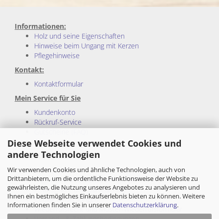
Informationen:
Holz und seine Eigenschaften
Hinweise beim Ungang mit Kerzen
Pflegehinweise
Kontakt:
Kontaktformular
Mein Service für Sie
Kundenkonto
Rückruf-Service
Gutscheine (FAQ)
Sitemap
Diese Webseite verwendet Cookies und
andere Technologien
Rechtliches:
Wir verwenden Cookies und ähnliche Technologien, auch von
Impressum
Drittanbietern, um die ordentliche Funktionsweise der Website zu
Allgemeine Geschäftsbedingungen
gewährleisten, die Nutzung unseres Angebotes zu analysieren und
Privatsphäre und Datenschutz
Ihnen ein bestmögliches Einkaufserlebnis bieten zu können. Weitere
Cookie Einstellungen
Informationen finden Sie in unserer
Datenschutzerklärung
.
Wiederrufsrecht und Muster-Wiederrufsformular
Versand - & Zahlungsbedingungen