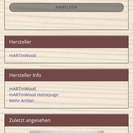
NEWSLETTER-
ANMELDUNG
ANMELDEN
Hersteller
mARTinWood
Hersteller Info
mARTinWood
mARTinWood Homepage
Mehr Artikel
Zuletzt angesehen