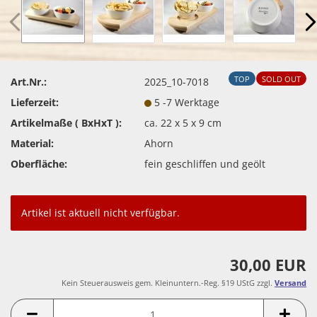
TOP
SOLD OUT
Art.Nr.:
2025_10-7018
Lieferzeit:
5 -7 Werktage
Artikelmaße ( BxHxT ):
ca. 22 x 5 x 9 cm
Material:
Ahorn
Oberfläche:
fein geschliffen und geölt
Artikel ist aktuell nicht verfügbar.
30,00 EUR
Kein Steuerausweis gem. Kleinuntern.-Reg. §19 UStG zzgl.
Versand