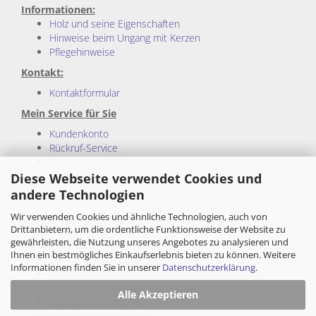
Informationen:
Holz und seine Eigenschaften
Hinweise beim Ungang mit Kerzen
Pflegehinweise
Kontakt:
Kontaktformular
Mein Service für Sie
Kundenkonto
Rückruf-Service
Gutscheine (FAQ)
Sitemap
Diese Webseite verwendet Cookies und
andere Technologien
Rechtliches:
Wir verwenden Cookies und ähnliche Technologien, auch von
Impressum
Drittanbietern, um die ordentliche Funktionsweise der Website zu
Allgemeine Geschäftsbedingungen
gewährleisten, die Nutzung unseres Angebotes zu analysieren und
Privatsphäre und Datenschutz
Ihnen ein bestmögliches Einkaufserlebnis bieten zu können. Weitere
Cookie Einstellungen
Informationen finden Sie in unserer
Datenschutzerklärung
.
Wiederrufsrecht und Muster-Wiederrufsformular
Versand - & Zahlungsbedingungen
Alle Akzeptieren
Sitzung Unterbrochen