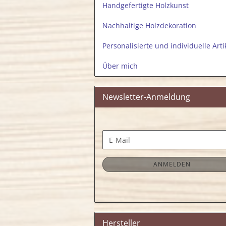
Handgefertigte Holzkunst
Nachhaltige Holzdekoration
Personalisierte und individuelle Arti
Über mich
Newsletter-Anmeldung
WEITER
E-
ZUR
Mail
NEWSLETTER-
ANMELDUNG
ANMELDEN
Hersteller