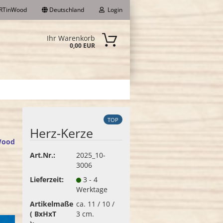
RTinWood
Deutschland
Login
Ihr Warenkorb
0,00 EUR
-Mail
asswort
TOP
Herz-Kerze
Wood
to erstellen
Art.Nr.:
2025_10-
3006
sswort vergessen?
Lieferzeit:
3 - 4
Werktage
Artikelmaße
ca. 11 / 10 /
( BxHxT
3 cm.