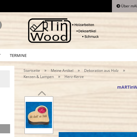
Über mA
Lieferland
Suche...
E
T
TERMINE
P
»
»
»
Startseite
Meine Artikel
Dekoration aus Holz
»
Kerzen & Lampen
Herz-Kerze
mARTin
Kon
Pa