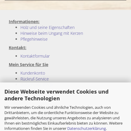
Informationen:
Holz und seine Eigenschaften
Hinweise beim Ungang mit Kerzen
Pflegehinweise
Kontakt:
Kontaktformular
Mein Service für Sie
Kundenkonto
Rückruf-Service
Gutscheine (FAQ)
Sitemap
Diese Webseite verwendet Cookies und
andere Technologien
Rechtliches:
Wir verwenden Cookies und ähnliche Technologien, auch von
Impressum
Drittanbietern, um die ordentliche Funktionsweise der Website zu
Allgemeine Geschäftsbedingungen
gewährleisten, die Nutzung unseres Angebotes zu analysieren und
Privatsphäre und Datenschutz
Ihnen ein bestmögliches Einkaufserlebnis bieten zu können. Weitere
Cookie Einstellungen
Informationen finden Sie in unserer
Datenschutzerklärung
.
Wiederrufsrecht und Muster-Wiederrufsformular