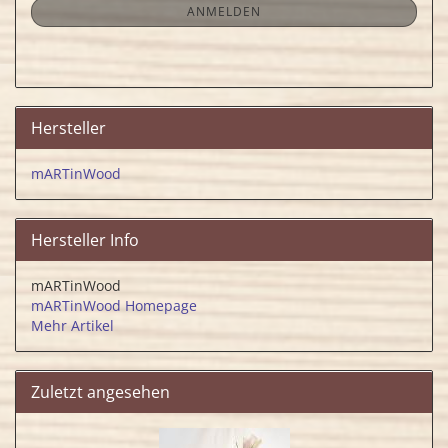
ANMELDUNG
ANMELDEN
Hersteller
mARTinWood
Hersteller Info
mARTinWood
mARTinWood Homepage
Mehr Artikel
Zuletzt angesehen