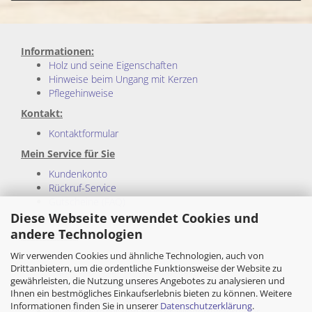
Informationen:
Holz und seine Eigenschaften
Hinweise beim Ungang mit Kerzen
Pflegehinweise
Kontakt:
Kontaktformular
Mein Service für Sie
Kundenkonto
Rückruf-Service
Gutscheine (FAQ)
Sitemap
Diese Webseite verwendet Cookies und
andere Technologien
Rechtliches:
Wir verwenden Cookies und ähnliche Technologien, auch von
Impressum
Drittanbietern, um die ordentliche Funktionsweise der Website zu
Allgemeine Geschäftsbedingungen
gewährleisten, die Nutzung unseres Angebotes zu analysieren und
Privatsphäre und Datenschutz
Ihnen ein bestmögliches Einkaufserlebnis bieten zu können. Weitere
Cookie Einstellungen
Informationen finden Sie in unserer
Datenschutzerklärung
.
Wiederrufsrecht und Muster-Wiederrufsformular