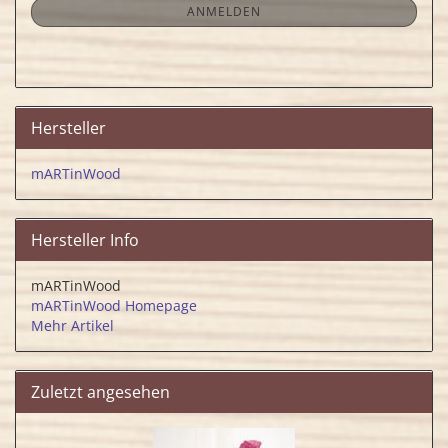
ANMELDUNG
ANMELDEN
Hersteller
mARTinWood
Hersteller Info
mARTinWood
mARTinWood Homepage
Mehr Artikel
Zuletzt angesehen