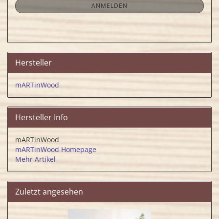
ANMELDUNG
ANMELDEN
Hersteller
mARTinWood
Hersteller Info
mARTinWood
mARTinWood Homepage
Mehr Artikel
Zuletzt angesehen