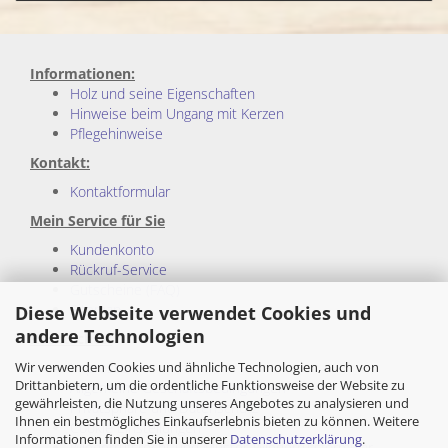
Informationen:
Holz und seine Eigenschaften
Hinweise beim Ungang mit Kerzen
Pflegehinweise
Kontakt:
Kontaktformular
Mein Service für Sie
Kundenkonto
Rückruf-Service
Gutscheine (FAQ)
Sitemap
Diese Webseite verwendet Cookies und
andere Technologien
Rechtliches:
Wir verwenden Cookies und ähnliche Technologien, auch von
Impressum
Drittanbietern, um die ordentliche Funktionsweise der Website zu
Allgemeine Geschäftsbedingungen
gewährleisten, die Nutzung unseres Angebotes zu analysieren und
Privatsphäre und Datenschutz
Ihnen ein bestmögliches Einkaufserlebnis bieten zu können. Weitere
Cookie Einstellungen
Informationen finden Sie in unserer
Datenschutzerklärung
.
Wiederrufsrecht und Muster-Wiederrufsformular