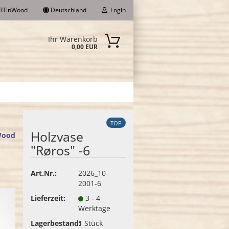
RTinWood
Deutschland
Login
Ihr Warenkorb
0,00 EUR
-Mail
asswort
TOP
Holzvase
Wood
"Røros" -6
to erstellen
sswort vergessen?
Art.Nr.:
2026_10-
2001-6
Lieferzeit:
3 - 4
Werktage
Lagerbestand:
1
Stück