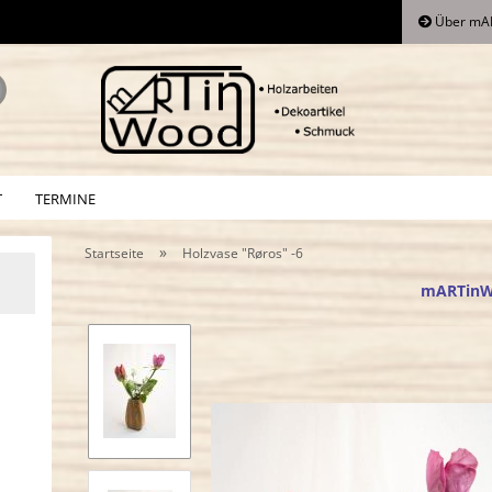
Über mA
Lieferland
Suche...
E
T
TERMINE
P
»
Startseite
Holzvase "Røros" -6
mARTin
Kon
Pa