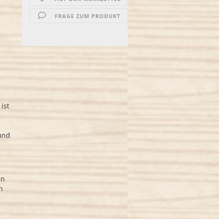
FRAGE ZUM PRODUKT
ist
 und
in
n