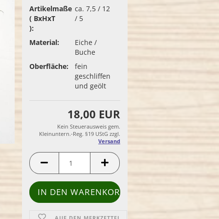
Artikelmaße
ca. 7,5 / 12
( BxHxT
/ 5
):
Material:
Eiche /
Buche
Oberfläche:
fein
geschliffen
und geölt
18,00 EUR
Kein Steuerausweis gem.
Kleinuntern.-Reg. §19 UStG zzgl.
Versand
AUF DEN MERKZETTEL