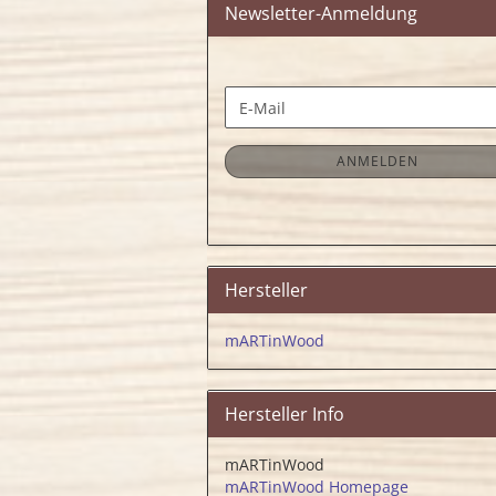
Newsletter-Anmeldung
WEITER
E-
ZUR
Mail
NEWSLETTER-
ANMELDUNG
ANMELDEN
Hersteller
mARTinWood
Hersteller Info
mARTinWood
mARTinWood Homepage