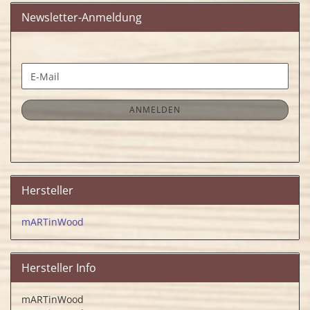
Newsletter-Anmeldung
WEITER
E-
ZUR
Mail
NEWSLETTER-
ANMELDUNG
ANMELDEN
Hersteller
mARTinWood
Hersteller Info
mARTinWood