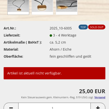
TOP
SOLD OUT
Art.Nr.:
2025_10-6005
Lieferzeit:
3 - 4 Werktage
Artikelmaße ( BxHxT ):
ca. 5,2 cm
Material:
Ahorn / Eiche
Oberfläche:
fein geschliffen und geölt
Artikel ist aktuell nicht verfügbar.
25,00 EUR
Kein Steuerausweis gem. Kleinuntern.-Reg. §19 UStG zzgl.
Versand