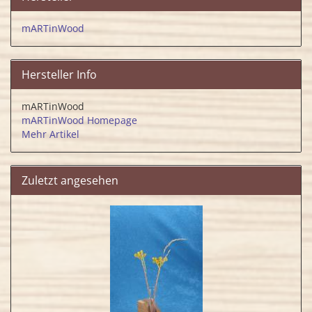
mARTinWood
Hersteller Info
mARTinWood
mARTinWood Homepage
Mehr Artikel
Zuletzt angesehen