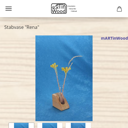
Stabvase "Rena"
mARTinWood