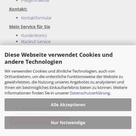
Pflegehinweise
Kontakt:
Kontaktformular
Mein Service für Sie
Kundenkonto
Rückruf-Service
Gutscheine (FAQ)
Sitemap
Diese Webseite verwendet Cookies und
andere Technologien
Rechtliches:
Wir verwenden Cookies und ähnliche Technologien, auch von
Impressum
Drittanbietern, um die ordentliche Funktionsweise der Website zu
Allgemeine Geschäftsbedingungen
gewährleisten, die Nutzung unseres Angebotes zu analysieren und
Privatsphäre und Datenschutz
Ihnen ein bestmögliches Einkaufserlebnis bieten zu können. Weitere
Cookie Einstellungen
Informationen finden Sie in unserer
Datenschutzerklärung
.
Wiederrufsrecht und Muster-Wiederrufsformular
Versand - & Zahlungsbedingungen
Alle Akzeptieren
Sitzung Unterbrochen
VERTRAG WIDERRUFEN
Nur Notwendige
Webshop erstellen
mit Gambio.de © 2026