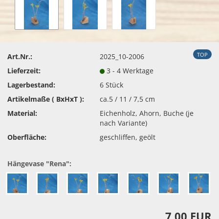
TOP
Art.Nr.:
2025_10-2006
Lieferzeit:
3 - 4 Werktage
Lagerbestand:
6
Stück
Artikelmaße ( BxHxT ):
ca.5 / 11 / 7,5 cm
Material:
Eichenholz, Ahorn, Buche (je
nach Variante)
Oberfläche:
geschliffen, geölt
Hängevase "Rena":
7,00 EUR