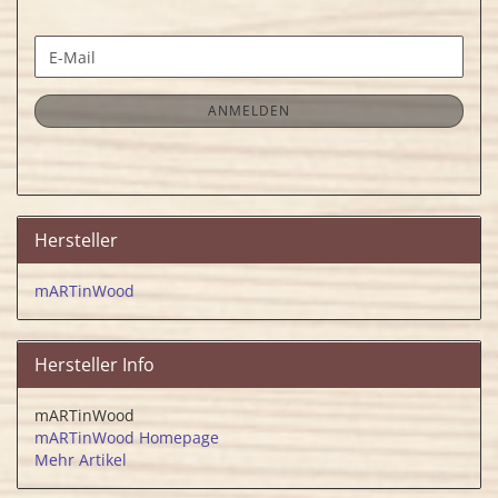
WEITER
E-
ZUR
Mail
NEWSLETTER-
ANMELDUNG
ANMELDEN
Hersteller
mARTinWood
Hersteller Info
mARTinWood
mARTinWood Homepage
Mehr Artikel