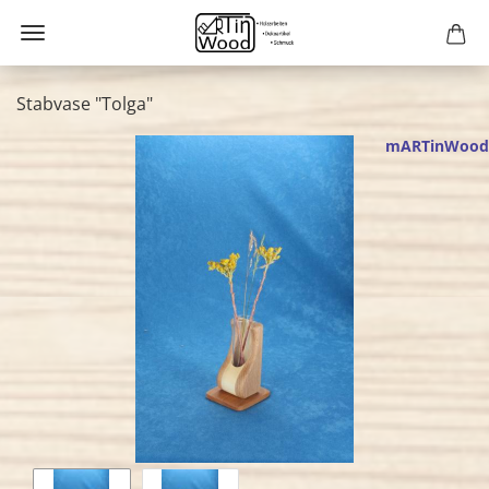
Stabvase "Tolga"
mARTinWood