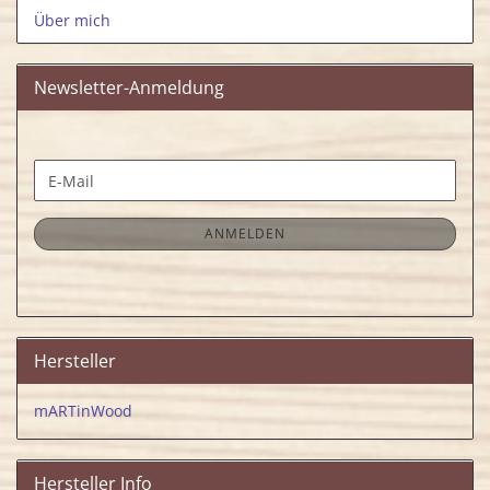
Über mich
Newsletter-Anmeldung
WEITER
E-
ZUR
Mail
NEWSLETTER-
ANMELDUNG
ANMELDEN
Hersteller
mARTinWood
Hersteller Info